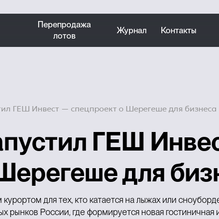
Перепродажа
Журнал
Контакты
лотов
тил ГЕШ Инвест — спецпроект о Шерегеше для бизнеса
апустил ГЕШ Инве
 Шерегеше для биз
урортом для тех, кто катается на лыжах или сноуборд
ых рынков России, где формируется новая гостиничная 