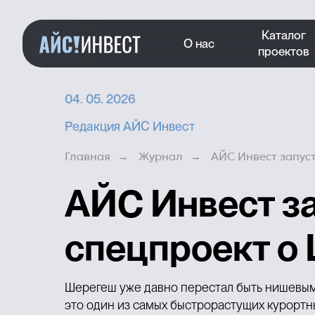
Каталог
О нас
проектов
04. 05. 2026
Редакция АЙС Инвест
Главная
Журнал
АЙС Инвест запус
→
→
АЙС Инвест з
спецпроект о
Шерегеш уже давно перестал быть нишевым к
это один из самых быстрорастущих курортн