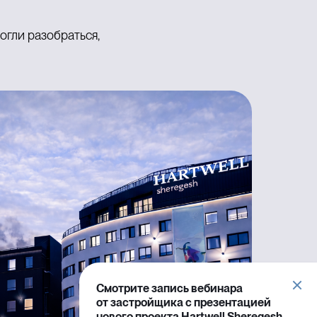
гли разобраться,
Смотрите запись вебинара
от застройщика с презентацией
нового проекта Hartwell Sheregesh