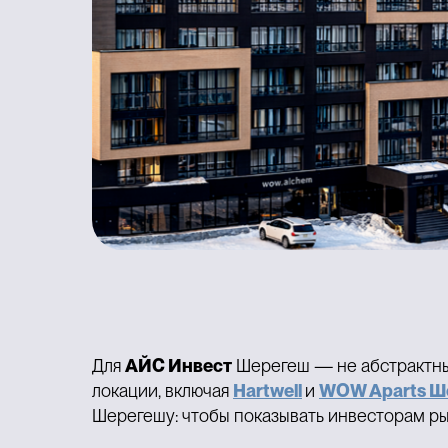
Для
АЙС Инвест
Шерегеш — не абстрактный
локации, включая
Hartwell
и
WOW Aparts Ш
Шерегешу: чтобы показывать инвесторам ры