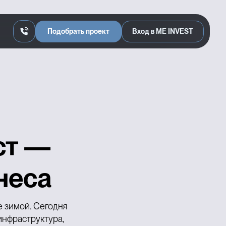
Подобрать проект
Вход в ME INVEST
ст —
неса
е зимой. Сегодня
инфраструктура,