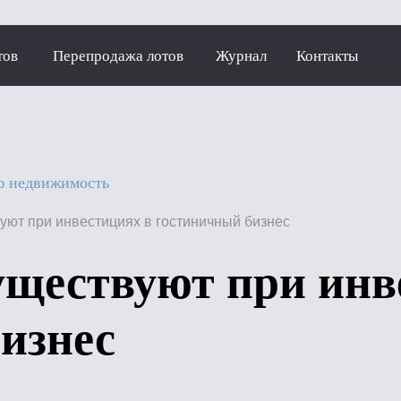
тов
Перепродажа лотов
Журнал
Контакты
ю недвижимость
уют при инвестициях в гостиничный бизнес
уществуют при инв
изнес