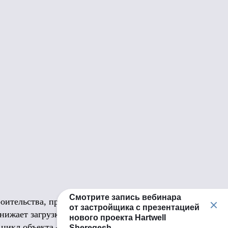
Смотрите запись вебинара
оительства, при
от застройщика с презентацией
нижает загрузку,
нового проекта Hartwell
 цикл объекта — от
Sheregesh