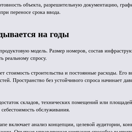
отовность объекта, разрешительную документацию, граф
при переносе срока ввода.
дывается на годы
продуктовую модель. Размер номеров, состав инфраструк
ь реальному спросу.
 стоимость строительства и постоянные расходы. Его в
остей. Пространство без устойчивого спроса начинает да
остаток складов, технических помещений или площадей
 себестоимость обслуживания.
апе включает анализ концепции, целевой аудитории, кон
вании. Опытная управляющая компания способна выявить