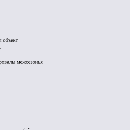
я объект
.
провалы межсезонья