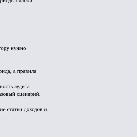
ериоды слабой
тору нужно
онда, а правила
ность аудита
азовый сценарий.
ие статьи доходов и