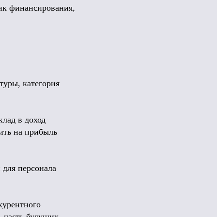
ик финансирования,
туры, категория
клад в доход
вить на прибыль
 для персонала
курентного
 часть будущих