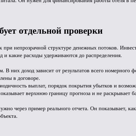
итала. Он нужен для финансирования работы отеля в п
бует отдельной проверки
к при непрозрачной структуре денежных потоков. Инвес
од и какие расходы удерживаются до распределения.
. В них доход зависит от результатов всего номерного ф
лены в договоре.
риодичность выплат, порядок покрытия убытков и возмож
показывает верхнюю границу прогноза и не раскрывает б
жно через пример реального отчета. Он показывает, как
объекта.