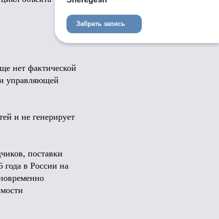
Забрать запись
еще нет фактической
а и управляющей
тей и не генерирует
дчиков, поставки
 года в России на
дновременно
имости