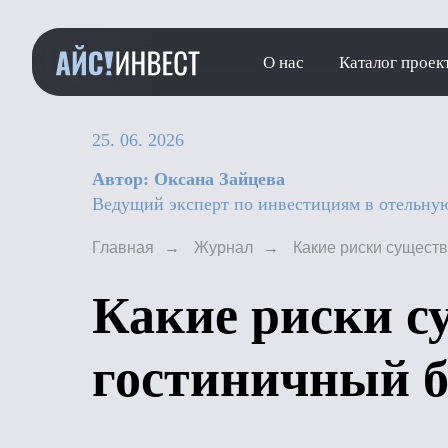
О нас
Каталог проек
25. 06. 2026
Автор: Оксана Зайцева
Ведущий эксперт по инвестициям в отельну
Главная
→
Журнал
→
Какие риски существ
Какие риски с
гостиничный б