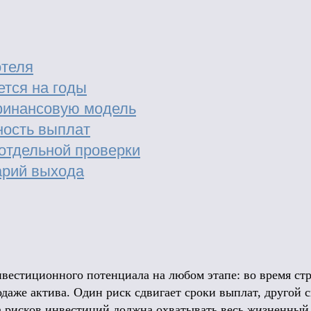
отеля
тся на годы
финансовую модель
ность выплат
отдельной проверки
арий выхода
вестиционного потенциала на любом этапе: во время стр
даже актива. Один риск сдвигает сроки выплат, другой с
а рисков инвестиций должна охватывать весь жизненный