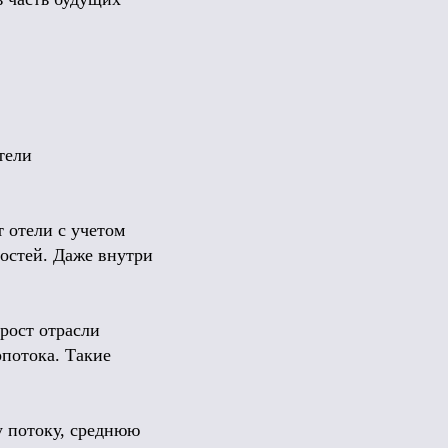
тели
 отели с учетом
ностей. Даже внутри
 рост отрасли
рпотока. Такие
у потоку, среднюю