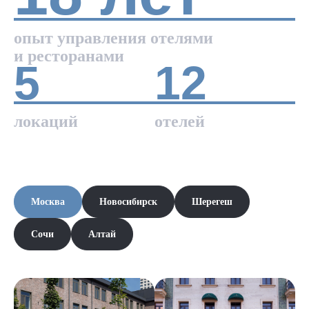
опыт управления отелями
и ресторанами
5
12
локаций
отелей
Москва
Новосибирск
Шерегеш
Сочи
Алтай