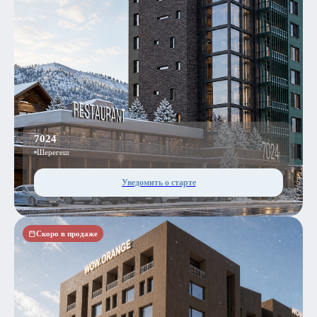
7024
Шерегеш
Уведомить о старте
Скоро в продаже