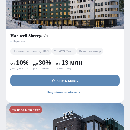
Hartwell Sheregesh
Шерегеш
Прогноз загрузки: до 86%
УК: AYS Group
Инвест-договор
10%
30%
13 млн
от
до
от
доходность
рост актива
цена входа
Оставить заявку
Подробнее об объекте
Скоро в продаже