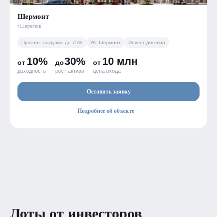
Шермонт
Шерегеш
Прогноз загрузки: до 75%
УК: Шермонт
Инвест-договор
10%
30%
10 млн
от
до
от
доходность
рост актива
цена входа
Оставить заявку
Подробнее об объекте
Готовый
Все лоты проданы
Лоты от инвесторов