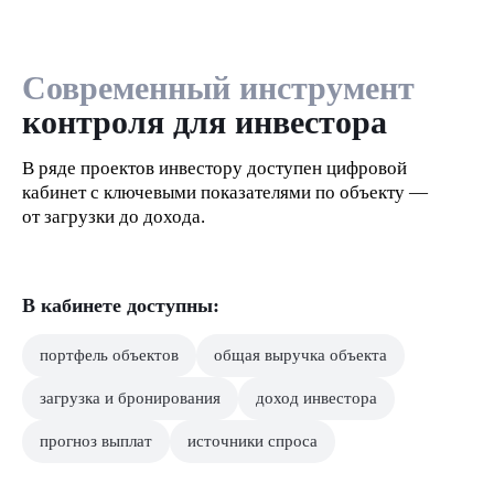
Современный инструмент
контроля для инвестора
В ряде проектов инвестору доступен цифровой
кабинет с ключевыми показателями по объекту —
6-12-24
WOW.Aparts
AYS
AYS
Чепош
Ороктой
от загрузки до дохода.
Boogel
в Шерегеше
Club
DESIGN
Парк
Парк
Новосибирск
Woogel
HOTEL
Шерегеш
Шерегеш
Алтай
Алтай
Роза
Роза
Хутор
Хутор
В кабинете доступны:
портфель объектов
общая выручка объекта
загрузка и бронирования
доход инвестора
прогноз выплат
источники спроса