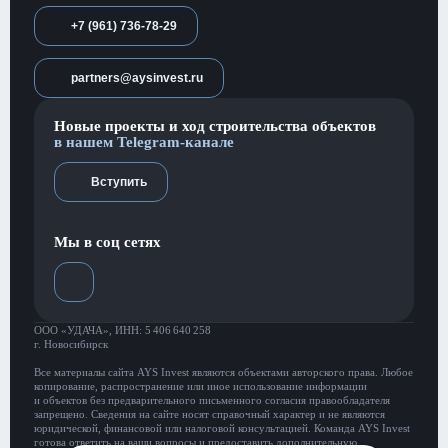
+7 (961) 736-78-29
partners@aysinvest.ru
Новые проекты и ход строительства объектов
в нашем Telegram-канале
Вступить
Мы в соц сетях
ООО «УДАЧА», ИНН: 5 406 640 258
г. Новосибирск
Все материалы сайта AYS Invest являются объектами авторского права. Любое
копирование, распространение или иное использование информации
и объектов без предварительного письменного согласия правообладателя
запрещено. Сведения на сайте носят справочный характер и не являются
юридической, финансовой или налоговой консультацией. Команда AYS Invest
готова ответить на ваши вопросы и предоставить дополнительную