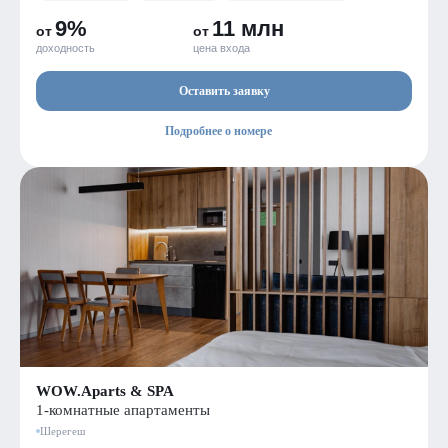
9%
11 млн
от
от
доходность
цена входа
Оставить заявку
Подробнее о номере
WOW.Aparts & SPA
1-комнатные апартаменты
Шерегеш